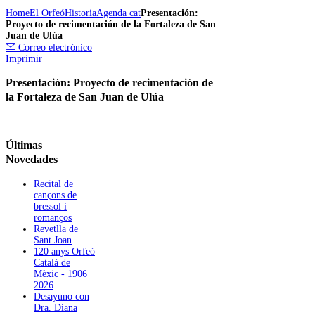
Home
El Orfeó
Historia
Agenda cat
Presentación:
Proyecto de recimentación de la Fortaleza de San
Juan de Ulúa
Correo electrónico
Imprimir
Presentación: Proyecto de recimentación de
la Fortaleza de San Juan de Ulúa
Últimas
Novedades
Recital de
cançons de
bressol i
romanços
Revetlla de
Sant Joan
120 anys Orfeó
Català de
Mèxic - 1906 ·
2026
Desayuno con
Dra. Diana