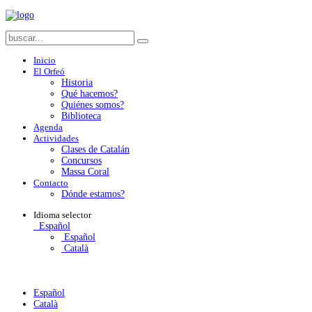
Inicio
El Orfeó
Historia
Qué hacemos?
Quiénes somos?
Biblioteca
Agenda
Actividades
Clases de Catalán
Concursos
Massa Coral
Contacto
Dónde estamos?
Idioma
selector
Español
Español
Català
Español
Català