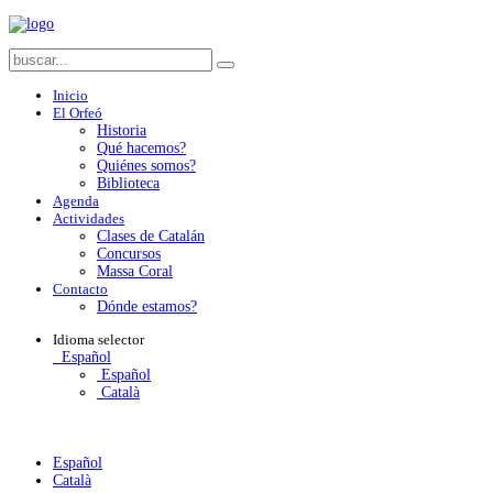
Inicio
El Orfeó
Historia
Qué hacemos?
Quiénes somos?
Biblioteca
Agenda
Actividades
Clases de Catalán
Concursos
Massa Coral
Contacto
Dónde estamos?
Idioma
selector
Español
Español
Català
Español
Català