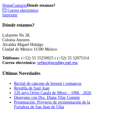
Home
Contacto
Dónde estamos?
Correo electrónico
Imprimir
Dónde estamos?
Lafayette No 28,
Colonia Anzures
Alcaldía Miguel Hidalgo
Ciudad de México 11590 México
Teléfonos:
(+52) 55 55250925 i (+52) 55 52075114
Correo electrónico:
orfeo@prodigy.net.mx
Últimas
Novedades
Recital de cançons de bressol i romanços
Revetlla de Sant Joan
120 anys Orfeó Català de Mèxic - 1906 · 2026
Desayuno con Dra. Diana Vilar Compte
Presentación: Proyecto de recimentación de la
Fortaleza de San Juan de Ulúa