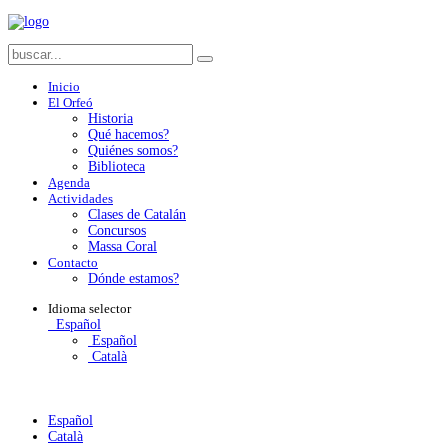
Inicio
El Orfeó
Historia
Qué hacemos?
Quiénes somos?
Biblioteca
Agenda
Actividades
Clases de Catalán
Concursos
Massa Coral
Contacto
Dónde estamos?
Idioma
selector
Español
Español
Català
Español
Català