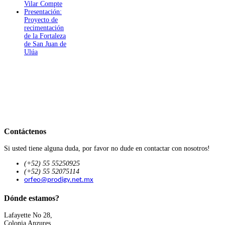
Vilar Compte
Presentación:
Proyecto de
recimentación
de la Fortaleza
de San Juan de
Ulúa
Contáctenos
Si usted tiene alguna duda, por favor no dude en contactar con nosotros!
(+52) 55 55250925
(+52) 55 52075114
orfeo@prodigy.net.mx
Dónde estamos?
Lafayette No 28,
Colonia Anzures