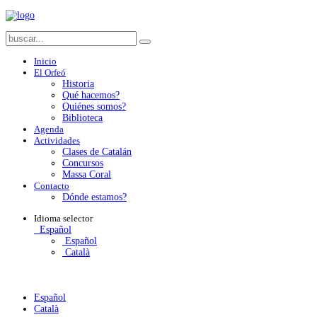
Inicio
El Orfeó
Historia
Qué hacemos?
Quiénes somos?
Biblioteca
Agenda
Actividades
Clases de Catalán
Concursos
Massa Coral
Contacto
Dónde estamos?
Idioma
selector
Español
Español
Català
Español
Català