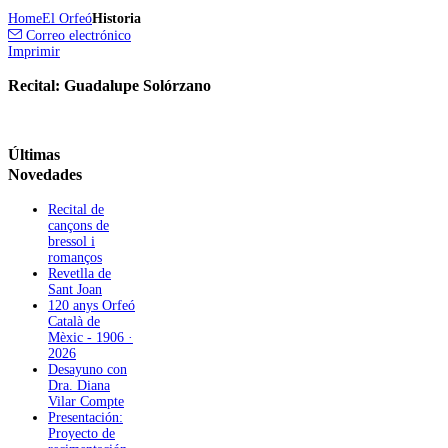
Home
El Orfeó
Historia
Correo electrónico
Imprimir
Recital: Guadalupe Solórzano
Últimas
Novedades
Recital de
cançons de
bressol i
romanços
Revetlla de
Sant Joan
120 anys Orfeó
Català de
Mèxic - 1906 ·
2026
Desayuno con
Dra. Diana
Vilar Compte
Presentación:
Proyecto de