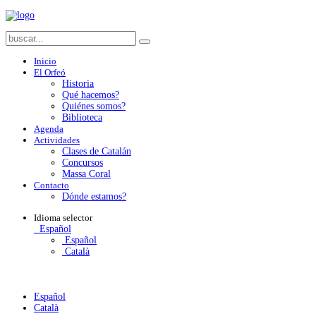
Inicio
El Orfeó
Historia
Qué hacemos?
Quiénes somos?
Biblioteca
Agenda
Actividades
Clases de Catalán
Concursos
Massa Coral
Contacto
Dónde estamos?
Idioma
selector
Español
Español
Català
Español
Català