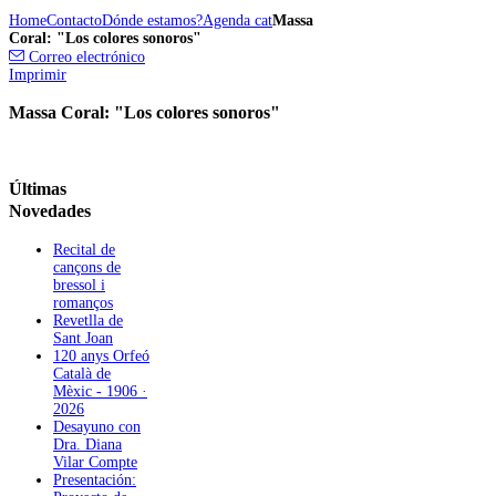
Home
Contacto
Dónde estamos?
Agenda cat
Massa
Coral: "Los colores sonoros"
Correo electrónico
Imprimir
Massa Coral: "Los colores sonoros"
Últimas
Novedades
Recital de
cançons de
bressol i
romanços
Revetlla de
Sant Joan
120 anys Orfeó
Català de
Mèxic - 1906 ·
2026
Desayuno con
Dra. Diana
Vilar Compte
Presentación: