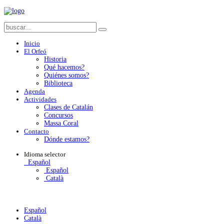
Inicio
El Orfeó
Historia
Qué hacemos?
Quiénes somos?
Biblioteca
Agenda
Actividades
Clases de Catalán
Concursos
Massa Coral
Contacto
Dónde estamos?
Idioma
selector
Español
Español
Català
Español
Català