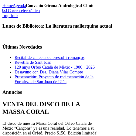
Home
Agenda
Convenio Girona Andrological Clinic
Correo electrónico
Imprimir
Lunes de Biblioteca: La literatura mallorquina actual
Últimas
Novedades
Recital de cançons de bressol i romanços
Revetlla de Sant Joan
120 anys Orfeó Català de Mèxic - 1906 · 2026
Desayuno con Dra. Diana Vilar Compte
Presentación: Proyecto de recimentación de la
Fortaleza de San Juan de Ulúa
Anuncios
VENTA DEL DISCO DE LA
MASSA CORAL
El disco de nuestra Massa Coral del Orfeó Català de
Mèxic “Cançons” ya es una realidad. Lo tenemos a su
disposición en el Orfeó. Precio $150. Edición limitada!