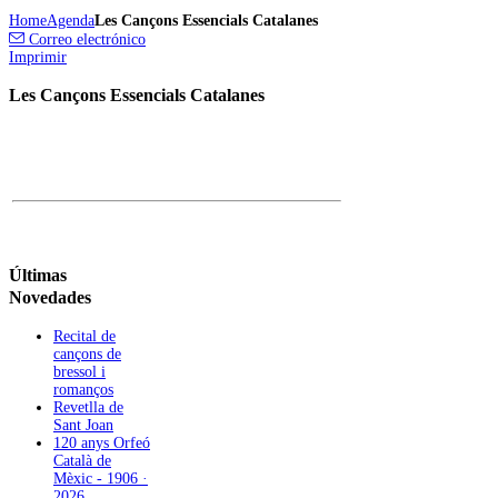
Home
Agenda
Les Cançons Essencials Catalanes
Correo electrónico
Imprimir
Les Cançons Essencials Catalanes
Últimas
Novedades
Recital de
cançons de
bressol i
romanços
Revetlla de
Sant Joan
120 anys Orfeó
Català de
Mèxic - 1906 ·
2026