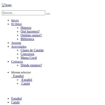
Inicio
El Orfeó
Historia
Qué hacemos?
Quiénes somos?
Biblioteca
Agenda
Actividades
Clases de Catalán
Concursos
Massa Coral
Contacto
Dónde estamos?
Idioma
selector
Español
Español
Català
Español
Català