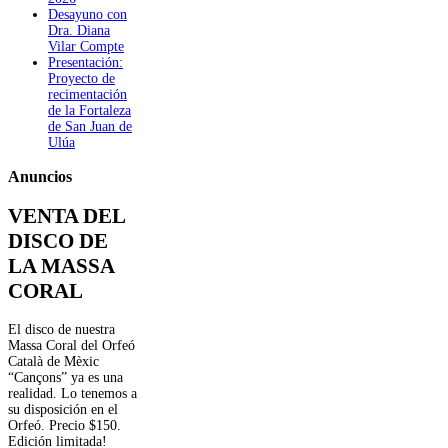
Desayuno con
Dra. Diana
Vilar Compte
Presentación:
Proyecto de
recimentación
de la Fortaleza
de San Juan de
Ulúa
Anuncios
VENTA DEL
DISCO DE
LA MASSA
CORAL
El disco de nuestra
Massa Coral del Orfeó
Català de Mèxic
“Cançons” ya es una
realidad. Lo tenemos a
su disposición en el
Orfeó. Precio $150.
Edición limitada!