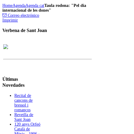
Home
Agenda
Agenda cat
Taula rodona: "Pel dia
internacional de les dones"
Correo electrónico
Imprimir
Verbena de Sant Joan
Últimas
Novedades
Recital de
cançons de
bressol i
romanços
Revetlla de
Sant Joan
120 anys Orfeó
Català de
Mèxic - 1906 ·