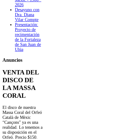
2026
Desayuno con
Dra. Diana
Vilar Compte
Presentación:
Proyecto de
recimentación
de la Fortaleza
de San Juan de
Ulúa
Anuncios
VENTA DEL
DISCO DE
LA MASSA
CORAL
El disco de nuestra
Massa Coral del Orfeó
Català de Mèxic
“Cançons” ya es una
realidad. Lo tenemos a
su disposición en el
Orfeó. Precio $150.