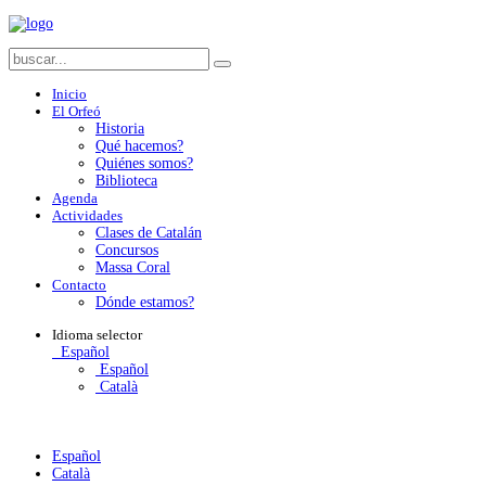
Inicio
El Orfeó
Historia
Qué hacemos?
Quiénes somos?
Biblioteca
Agenda
Actividades
Clases de Catalán
Concursos
Massa Coral
Contacto
Dónde estamos?
Idioma
selector
Español
Español
Català
Español
Català