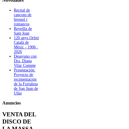
Novedades
Recital de
cançons de
bressol i
romanços
Revetlla de
Sant Joan
120 anys Orfeó
Català de
Mèxic - 1906 ·
2026
Desayuno con
Dra. Diana
Vilar Compte
Presentación:
Proyecto de
recimentación
de la Fortaleza
de San Juan de
Ulúa
Anuncios
VENTA DEL
DISCO DE
LA MASSA