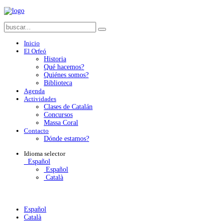
Inicio
El Orfeó
Historia
Qué hacemos?
Quiénes somos?
Biblioteca
Agenda
Actividades
Clases de Catalán
Concursos
Massa Coral
Contacto
Dónde estamos?
Idioma
selector
Español
Español
Català
Español
Català