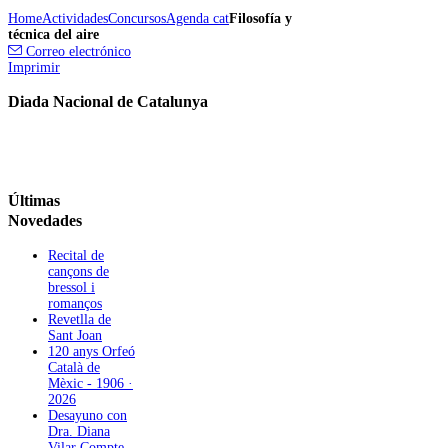
Home
Actividades
Concursos
Agenda cat
Filosofía y
técnica del aire
Correo electrónico
Imprimir
Diada Nacional de Catalunya
Últimas
Novedades
Recital de
cançons de
bressol i
romanços
Revetlla de
Sant Joan
120 anys Orfeó
Català de
Mèxic - 1906 ·
2026
Desayuno con
Dra. Diana
Vilar Compte