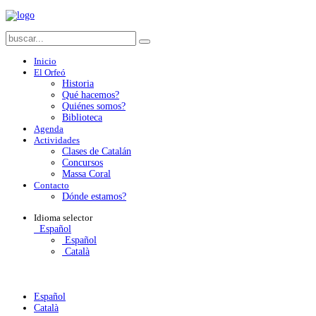
Inicio
El Orfeó
Historia
Qué hacemos?
Quiénes somos?
Biblioteca
Agenda
Actividades
Clases de Catalán
Concursos
Massa Coral
Contacto
Dónde estamos?
Idioma
selector
Español
Español
Català
Español
Català