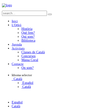
Inici
L'Orfeó
Història
Què fem?
Qui som?
Biblioteca
Agenda
Activitats
Classes de Català
Concursos
Massa Coral
Contacte
On som?
Idioma
selector
Català
Español
Català
Español
Català