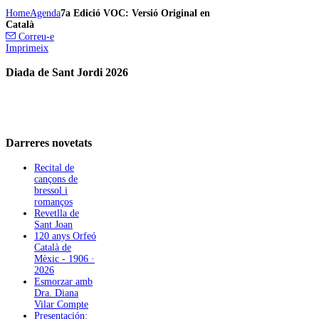
Home
Agenda
7a Edició VOC: Versió Original en
Català
Correu-e
Imprimeix
Diada de Sant Jordi 2026
Darreres
novetats
Recital de
cançons de
bressol i
romanços
Revetlla de
Sant Joan
120 anys Orfeó
Català de
Mèxic - 1906 ·
2026
Esmorzar amb
Dra. Diana
Vilar Compte
Presentación: