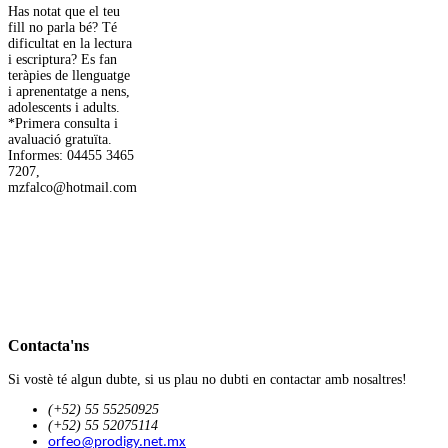
Has notat que el teu
fill no parla bé? Té
dificultat en la lectura
i escriptura? Es fan
teràpies de llenguatge
i aprenentatge a nens,
adolescents i adults.
*Primera consulta i
avaluació gratuïta.
Informes: 04455 3465
7207,
mzfalco@hotmail.com
Contacta'ns
Si vostè té algun dubte, si us plau no dubti en contactar amb nosaltres!
(+52) 55 55250925
(+52) 55 52075114
orfeo@prodigy.net.mx