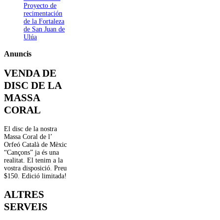
Proyecto de
recimentación
de la Fortaleza
de San Juan de
Ulúa
Anuncis
VENDA DE
DISC DE LA
MASSA
CORAL
El disc de la nostra
Massa Coral de l’
Orfeó Català de Mèxic
“Cançons” ja és una
realitat. El tenim a la
vostra disposició. Preu
$150. Edició limitada!
ALTRES
SERVEIS