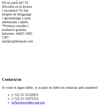
fill no parla bé? Té
dificultat en la lectura
i escriptura? Es fan
teràpies de llenguatge
i aprenentatge a nens,
adolescents i adults.
*Primera consulta i
avaluació gratuïta.
Informes: 04455 3465
7207,
mzfalco@hotmail.com
Contacta'ns
Si vostè té algun dubte, si us plau no dubti en contactar amb nosaltres!
(+52) 55 55250925
(+52) 55 52075114
orfeo@prodigy.net.mx