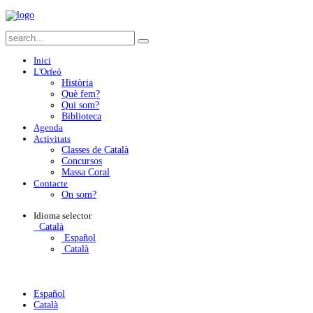
Inici
L'Orfeó
Història
Què fem?
Qui som?
Biblioteca
Agenda
Activitats
Classes de Català
Concursos
Massa Coral
Contacte
On som?
Idioma
selector
Català
Español
Català
Español
Català