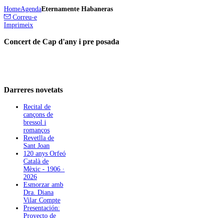
Home
Agenda
Eternamente Habaneras
Correu-e
Imprimeix
Concert de Cap d'any i pre posada
Darreres
novetats
Recital de
cançons de
bressol i
romanços
Revetlla de
Sant Joan
120 anys Orfeó
Català de
Mèxic - 1906 ·
2026
Esmorzar amb
Dra. Diana
Vilar Compte
Presentación:
Proyecto de