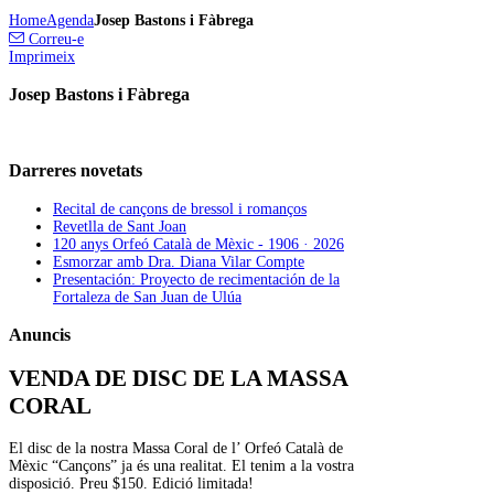
Home
Agenda
Josep Bastons i Fàbrega
Correu-e
Imprimeix
Josep Bastons i Fàbrega
Darreres
novetats
Recital de cançons de bressol i romanços
Revetlla de Sant Joan
120 anys Orfeó Català de Mèxic - 1906 · 2026
Esmorzar amb Dra. Diana Vilar Compte
Presentación: Proyecto de recimentación de la
Fortaleza de San Juan de Ulúa
Anuncis
VENDA DE DISC DE LA MASSA
CORAL
El disc de la nostra Massa Coral de l’ Orfeó Català de
Mèxic “Cançons” ja és una realitat. El tenim a la vostra
disposició. Preu $150. Edició limitada!