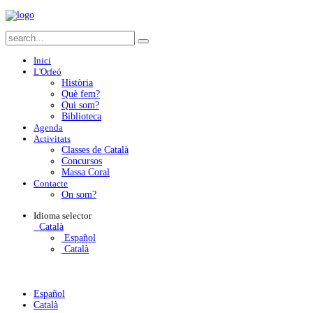
Inici
L'Orfeó
Història
Què fem?
Qui som?
Biblioteca
Agenda
Activitats
Classes de Català
Concursos
Massa Coral
Contacte
On som?
Idioma
selector
Català
Español
Català
Español
Català