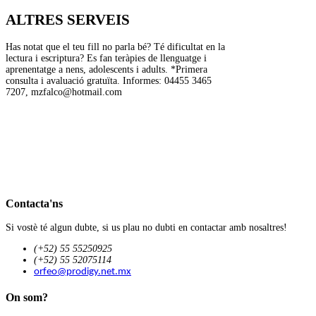
ALTRES SERVEIS
Has notat que el teu fill no parla bé? Té dificultat en la
lectura i escriptura? Es fan teràpies de llenguatge i
aprenentatge a nens, adolescents i adults. *Primera
consulta i avaluació gratuïta. Informes: 04455 3465
7207, mzfalco@hotmail.com
Contacta'ns
Si vostè té algun dubte, si us plau no dubti en contactar amb nosaltres!
(+52) 55 55250925
(+52) 55 52075114
orfeo@prodigy.net.mx
On som?