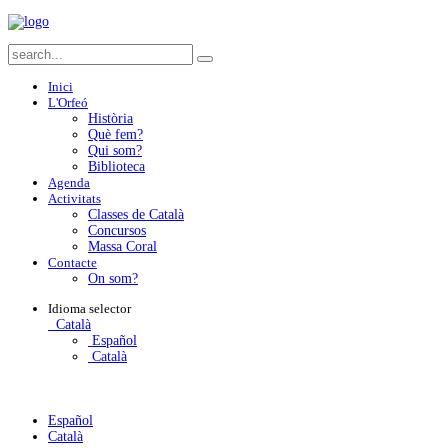
Inici
L'Orfeó
Història
Què fem?
Qui som?
Biblioteca
Agenda
Activitats
Classes de Català
Concursos
Massa Coral
Contacte
On som?
Idioma
selector
Català
Español
Català
Español
Català