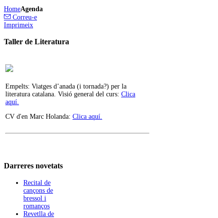
Home
Agenda
Correu-e
Imprimeix
Taller de Literatura
Empelts: Viatges d’anada (i tornada?) per la
literatura catalana. Visió general del curs:
Clica
aquí.
CV d'en Marc Holanda:
Clica aquí.
Darreres
novetats
Recital de
cançons de
bressol i
romanços
Revetlla de