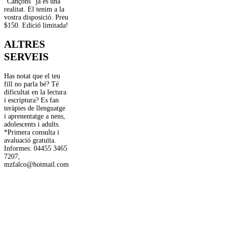
“Cançons” ja és una
realitat. El tenim a la
vostra disposició. Preu
$150. Edició limitada!
ALTRES
SERVEIS
Has notat que el teu
fill no parla bé? Té
dificultat en la lectura
i escriptura? Es fan
teràpies de llenguatge
i aprenentatge a nens,
adolescents i adults.
*Primera consulta i
avaluació gratuïta.
Informes: 04455 3465
7207,
mzfalco@hotmail.com