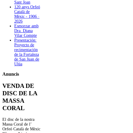
Sant Joan
120 anys Orfeó
Català de
Mèxic - 1906 ·
2026
Esmorzar amb
Dra. Diana
Vilar Compte
Presentación:
Proyecto de
recimentación
de la Fortaleza
de San Juan de
Ulúa
Anuncis
VENDA DE
DISC DE LA
MASSA
CORAL
El disc de la nostra
Massa Coral de l’
Orfeó Català de Mèxic