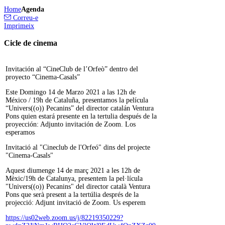
Home
Agenda
Correu-e
Imprimeix
Cicle de cinema
Invitación al “CineClub de l’Orfeò” dentro del
proyecto “Cinema-Casals”
Este Domingo 14 de Marzo 2021 a las 12h de
México / 19h de Cataluña, presentamos la película
“Univers((o)) Pecanins” del director catalán Ventura
Pons quien estará presente en la tertulia después de la
proyección: Adjunto invitación de Zoom. Los
esperamos
Invitació al "Cineclub de l'Orfeó" dins del projecte
"Cinema-Casals"
Aquest diumenge 14 de març 2021 a les 12h de
Mèxic/19h de Catalunya, presentem la pel·lícula
"Univers((o)) Pecanins" del director català Ventura
Pons que serà present a la tertúlia després de la
projecció: Adjunt invitació de Zoom. Us esperem
https://us02web.zoom.us/j/82219350229?