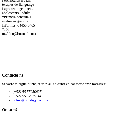
i escriptura? Es fan
teràpies de llenguatge
i aprenentatge a nens,
adolescents i adults.
*Primera consulta i
avaluació gratuïta.
Informes: 04455 3465
7207,
mzfalco@hotmail.com
Contacta'ns
Si vostè té algun dubte, si us plau no dubti en contactar amb nosaltres!
(+52) 55 55250925
(+52) 55 52075114
orfeo@prodigy.net.mx
On som?