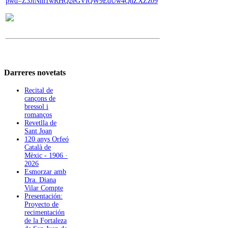
pwd=Z3JiNm1wRHQ2eGVlQW9EdUw4QnZXZz09
Darreres
novetats
Recital de
cançons de
bressol i
romanços
Revetlla de
Sant Joan
120 anys Orfeó
Català de
Mèxic - 1906 ·
2026
Esmorzar amb
Dra. Diana
Vilar Compte
Presentación:
Proyecto de
recimentación
de la Fortaleza