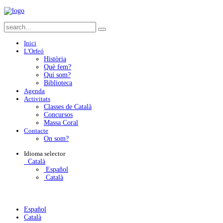
Inici
L'Orfeó
Història
Què fem?
Qui som?
Biblioteca
Agenda
Activitats
Classes de Català
Concursos
Massa Coral
Contacte
On som?
Idioma
selector
Català
Español
Català
Español
Català