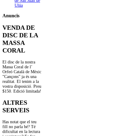
de San Juan de
Ulúa
Anuncis
VENDA DE
DISC DE LA
MASSA
CORAL
El disc de la nostra
Massa Coral de l’
Orfeó Català de Mèxic
“Cançons” ja és una
realitat. El tenim a la
vostra disposició. Preu
$150. Edició limitada!
ALTRES
SERVEIS
Has notat que el teu
fill no parla bé? Té
dificultat en la lectura