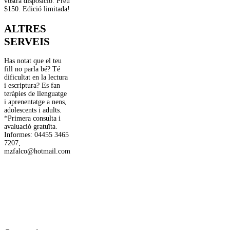
vostra disposició. Preu
$150. Edició limitada!
ALTRES
SERVEIS
Has notat que el teu
fill no parla bé? Té
dificultat en la lectura
i escriptura? Es fan
teràpies de llenguatge
i aprenentatge a nens,
adolescents i adults.
*Primera consulta i
avaluació gratuïta.
Informes: 04455 3465
7207,
mzfalco@hotmail.com