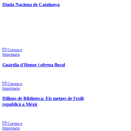
Diada Naciona de Catalunya
Correu-e
Imprimeix
Guàrdia d'Honor i ofrena floral
Correu-e
Imprimeix
Dilluns de Biblioteca: Els metges de l'exili
republicà a Mèxic
Correu-e
Imprimeix