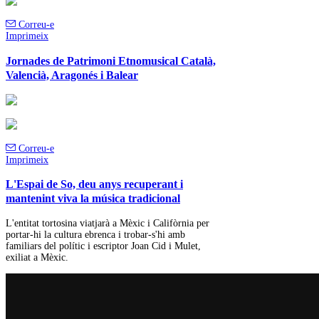
Correu-e
Imprimeix
Jornades de Patrimoni Etnomusical Català,
Valencià, Aragonés i Balear
Correu-e
Imprimeix
L'Espai de So, deu anys recuperant i
mantenint viva la música tradicional
L'entitat tortosina viatjarà a Mèxic i Califòrnia per
portar-hi la cultura ebrenca i trobar-s'hi amb
familiars del polític i escriptor Joan Cid i Mulet,
exiliat a Mèxic.