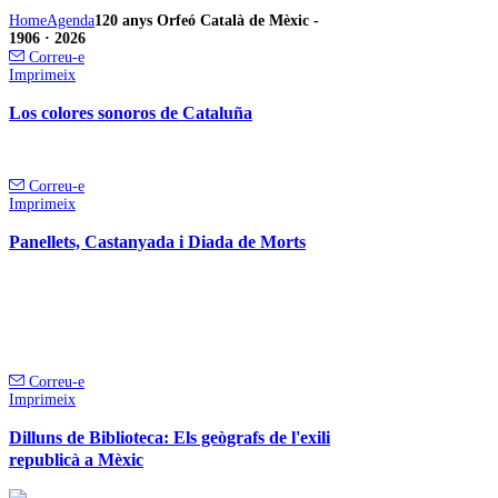
Home
Agenda
120 anys Orfeó Català de Mèxic -
1906 · 2026
Correu-e
Imprimeix
Los colores sonoros de Cataluña
Correu-e
Imprimeix
Panellets, Castanyada i Diada de Morts
Correu-e
Imprimeix
Dilluns de Biblioteca: Els geògrafs de l'exili
republicà a Mèxic