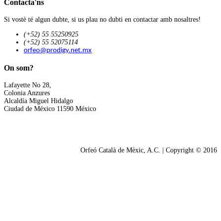
Contacta'ns
Si vostè té algun dubte, si us plau no dubti en contactar amb nosaltres!
(+52) 55 55250925
(+52) 55 52075114
orfeo@prodigy.net.mx
On som?
Lafayette No 28,
Colonia Anzures
Alcaldía Miguel Hidalgo
Ciudad de México 11590 México
Orfeó Català de Mèxic, A.C. | Copyright © 2016