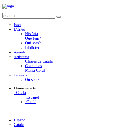
Inici
L'Orfeó
Història
Què fem?
Qui som?
Biblioteca
Agenda
Activitats
Classes de Català
Concursos
Massa Coral
Contacte
On som?
Idioma
selector
Català
Español
Català
Español
Català