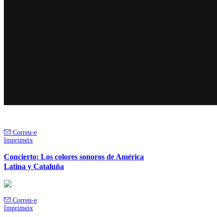
Correu-e
Imprimeix
Concierto: Los colores sonoros de América
Latina y Cataluña
Correu-e
Imprimeix