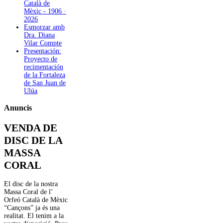
Català de
Mèxic - 1906 ·
2026
Esmorzar amb
Dra. Diana
Vilar Compte
Presentación:
Proyecto de
recimentación
de la Fortaleza
de San Juan de
Ulúa
Anuncis
VENDA DE
DISC DE LA
MASSA
CORAL
El disc de la nostra
Massa Coral de l’
Orfeó Català de Mèxic
“Cançons” ja és una
realitat. El tenim a la