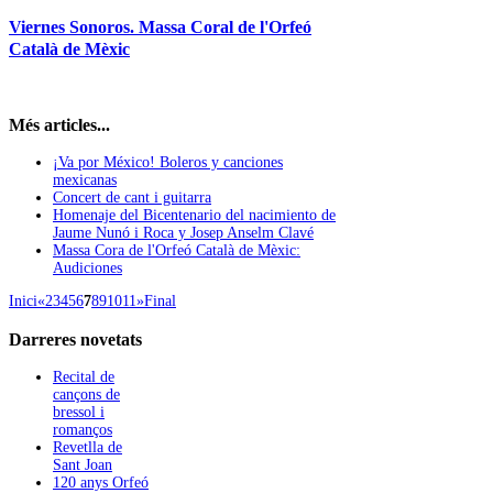
Viernes Sonoros. Massa Coral de l'Orfeó
Català de Mèxic
Més articles...
¡Va por México! Boleros y canciones
mexicanas
Concert de cant i guitarra
Homenaje del Bicentenario del nacimiento de
Jaume Nunó i Roca y Josep Anselm Clavé
Massa Cora de l'Orfeó Català de Mèxic:
Audiciones
Inici
«
2
3
4
5
6
7
8
9
10
11
»
Final
Darreres
novetats
Recital de
cançons de
bressol i
romanços
Revetlla de
Sant Joan
120 anys Orfeó